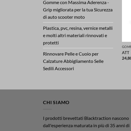
Gomme con Massima Aderenza -
Grip migliorata per la tua Sicurezza
di auto scooter moto
Plastica, pvc, resina, vernice metalli
e molti altri materiali rinnovati e
protetti
ATT
Rinnovare Pelle e Cuoio per
24,8
Calzature Abbigliamento Selle
Sedili Accessori
CHI SIAMO
I prodotti brevettati Blacktraction nascono
dall'esperienza maturata in più di 35 anni di