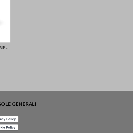
GOMME CON MASSIMA ADERENZA - GRIP MIGLIORATA PER LA TUA SICUREZZA DI AUTO SCOOTER MOTO
GOLE GENERALI