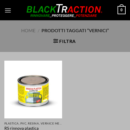
Salta
0
ai
contenuti
HOME
/
PRODOTTI TAGGATI “VERNICI”
FILTRA
PLASTICA, PVC, RESINA, VERNICE METALLI E MOLTI ALTRI MATERIALI RINNOVATI E PROTETTI
RS rinnova plastica