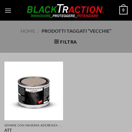
Salta
0
ai
contenuti
HOME
/
PRODOTTI TAGGATI “VECCHIE”
FILTRA
GOMME CON MASSIMA ADERENZA - GRIP MIGLIORATA PER LA TUA SICUREZZA DI AUTO SCOOTER MOTO
ATT