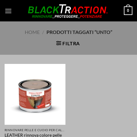
Salta
0
ai
contenuti
HOME
/
PRODOTTI TAGGATI “UNTO”
FILTRA
RINNOVARE PELLE E CUOIO PER CALZATURE ABBIGLIAMENTO SELLE SEDILI ACCESSORI
LEATHER rinnova colore pelle