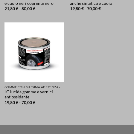
e cuoio neri coprente nero
anche sintetica e cuoio
Fascia
Fascia
21,80
€
-
80,00
€
19,80
€
-
70,00
€
di
di
prezzo:
prezzo:
da
da
21,80 €
19,80 €
a
a
80,00 €
70,00 €
GOMME CON MASSIMA ADERENZA - GRIP MIGLIORATA PER LA TUA SICUREZZA DI AUTO SCOOTER MOTO
LG lucida gomme e vernici
antiossidante
Fascia
19,80
€
-
70,00
€
di
prezzo:
da
19,80 €
a
70,00 €