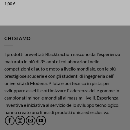
1,00
€
CHI SIAMO
I prodotti brevettati Blacktraction nascono dall'esperienza
maturata in più di 35 anni di collaborazioni nelle
competizioni di auto e moto a livello mondiale, con le più
prestigiose scuderie e con gli studenti di ingegneria dell’
università di Modena. Pilota e poi tecnico in pista, per
sviluppare assetti e ottimizzare l' aderenza delle gomme in
campionati minori e mondiali ai massimi livelli. Esperienza,
inventiva e iniziativa al servizio dello sviluppo tecnologico,
hanno creato una linea di prodotti unica ed esclusiva.