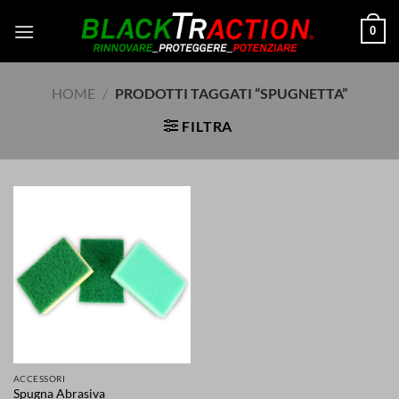
Salta
0
ai
contenuti
HOME
/
PRODOTTI TAGGATI “SPUGNETTA”
FILTRA
ACCESSORI
Spugna Abrasiva