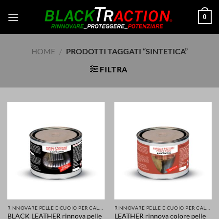
Salta
0
ai
contenuti
HOME
/
PRODOTTI TAGGATI “SINTETICA”
FILTRA
RINNOVARE PELLE E CUOIO PER CALZATURE ABBIGLIAMENTO SELLE SEDILI ACCESSORI
RINNOVARE PELLE E CUOIO PER CALZATURE ABBIGLIAMENTO SELLE SEDILI ACCESSORI
BLACK LEATHER rinnova pelle
LEATHER rinnova colore pelle