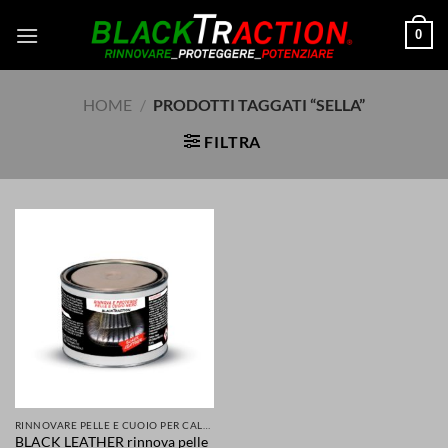
Salta
0
ai
contenuti
HOME
/
PRODOTTI TAGGATI “SELLA”
FILTRA
RINNOVARE PELLE E CUOIO PER CALZATURE ABBIGLIAMENTO SELLE SEDILI ACCESSORI
BLACK LEATHER rinnova pelle