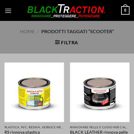
Salta
0
ai
contenuti
HOME
/
PRODOTTI TAGGATI “SCOOTER”
FILTRA
PLASTICA, PVC, RESINA, VERNICE METALLI E MOLTI ALTRI MATERIALI RINNOVATI E PROTETTI
RINNOVARE PELLE E CUOIO PER CALZATURE ABBIGLIAMENTO SELLE SEDILI ACCESSORI
RS rinnova plastica
BLACK LEATHER rinnova pelle