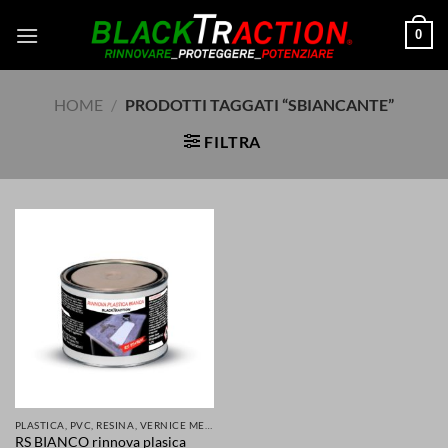
Salta
0
ai
contenuti
HOME
/
PRODOTTI TAGGATI “SBIANCANTE”
FILTRA
PLASTICA, PVC, RESINA, VERNICE METALLI E MOLTI ALTRI MATERIALI RINNOVATI E PROTETTI
RS BIANCO rinnova plasica