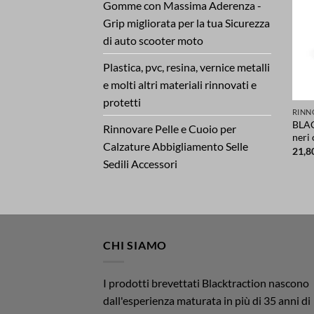
Gomme con Massima Aderenza -
Grip migliorata per la tua Sicurezza
di auto scooter moto
Plastica, pvc, resina, vernice metalli
e molti altri materiali rinnovati e
protetti
BLAC
Rinnovare Pelle e Cuoio per
neri
Calzature Abbigliamento Selle
21,8
Sedili Accessori
CHI SIAMO
I prodotti brevettati Blacktraction nascono
dall'esperienza maturata in più di 35 anni di