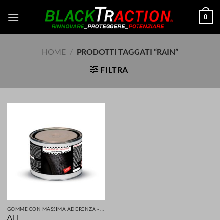
Salta
0
ai
contenuti
HOME
/
PRODOTTI TAGGATI “RAIN”
FILTRA
GOMME CON MASSIMA ADERENZA - GRIP MIGLIORATA PER LA TUA SICUREZZA DI AUTO SCOOTER MOTO
ATT