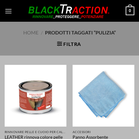
Salta
0
ai
contenuti
HOME
/
PRODOTTI TAGGATI “PULIZIA”
FILTRA
RINNOVARE PELLE E CUOIO PER CALZATURE ABBIGLIAMENTO SELLE SEDILI ACCESSORI
ACCESSORI
LEATHER rinnova colore pelle
Panno Assorbente