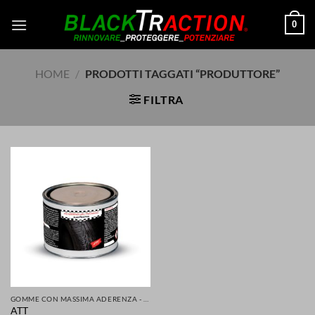
Salta
0
ai
contenuti
HOME
/
PRODOTTI TAGGATI “PRODUTTORE”
FILTRA
GOMME CON MASSIMA ADERENZA - GRIP MIGLIORATA PER LA TUA SICUREZZA DI AUTO SCOOTER MOTO
ATT