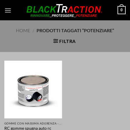
Salta
0
ai
contenuti
HOME
/
PRODOTTI TAGGATI “POTENZIARE”
FILTRA
GOMME CON MASSIMA ADERENZA - GRIP MIGLIORATA PER LA TUA SICUREZZA DI AUTO SCOOTER MOTO
RC gomme spugna auto rc