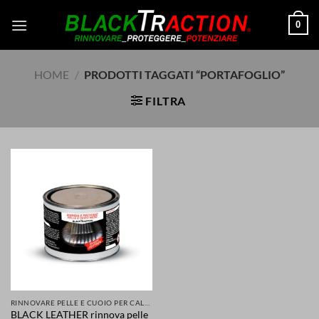
Salta
0
ai
contenuti
HOME
/
PRODOTTI TAGGATI “PORTAFOGLIO”
FILTRA
RINNOVARE PELLE E CUOIO PER CALZATURE ABBIGLIAMENTO SELLE SEDILI ACCESSORI
BLACK LEATHER rinnova pelle