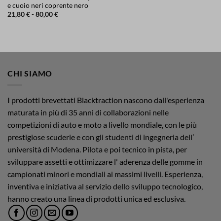
e cuoio neri coprente nero
Fascia
21,80
€
-
80,00
€
di
prezzo:
da
21,80 €
a
80,00 €
CHI SIAMO
I prodotti brevettati Blacktraction nascono dall'esperienza
maturata in più di 35 anni di collaborazioni nelle
competizioni di auto e moto a livello mondiale, con le più
prestigiose scuderie e con gli studenti di ingegneria dell’
università di Modena. Pilota e poi tecnico in pista, per
sviluppare assetti e ottimizzare l' aderenza delle gomme in
campionati minori e mondiali ai massimi livelli. Esperienza,
inventiva e iniziativa al servizio dello sviluppo tecnologico,
hanno creato una linea di prodotti unica ed esclusiva.