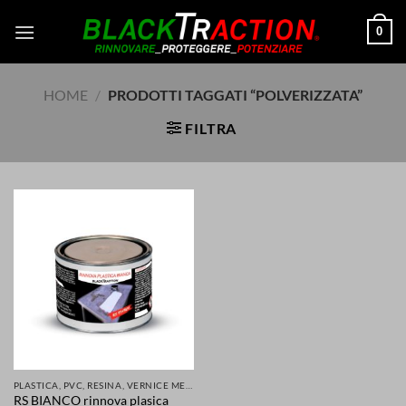
Salta
0
ai
contenuti
HOME
/
PRODOTTI TAGGATI “POLVERIZZATA”
FILTRA
PLASTICA, PVC, RESINA, VERNICE METALLI E MOLTI ALTRI MATERIALI RINNOVATI E PROTETTI
RS BIANCO rinnova plasica