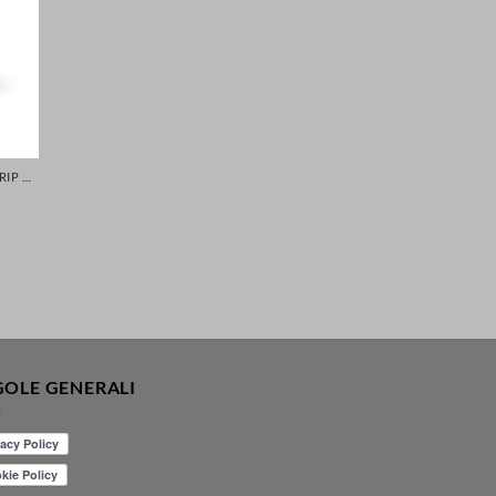
GOMME CON MASSIMA ADERENZA - GRIP MIGLIORATA PER LA TUA SICUREZZA DI AUTO SCOOTER MOTO
GOLE GENERALI