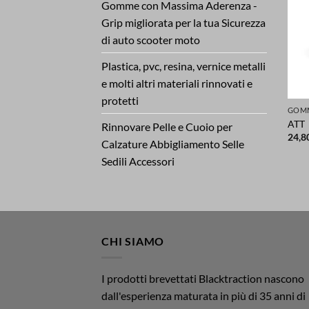
Gomme con Massima Aderenza -
Grip migliorata per la tua Sicurezza
di auto scooter moto
Plastica, pvc, resina, vernice metalli
e molti altri materiali rinnovati e
protetti
ATT
Rinnovare Pelle e Cuoio per
24,8
Calzature Abbigliamento Selle
Sedili Accessori
CHI SIAMO
I prodotti brevettati Blacktraction nascono
dall'esperienza maturata in più di 35 anni di