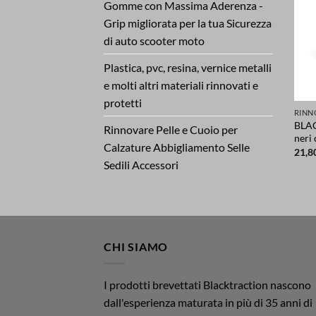
Gomme con Massima Aderenza -
Grip migliorata per la tua Sicurezza
di auto scooter moto
Plastica, pvc, resina, vernice metalli
e molti altri materiali rinnovati e
protetti
BLAC
Rinnovare Pelle e Cuoio per
neri
Calzature Abbigliamento Selle
21,8
Sedili Accessori
CHI SIAMO
I prodotti brevettati Blacktraction nascono
dall'esperienza maturata in più di 35 anni di