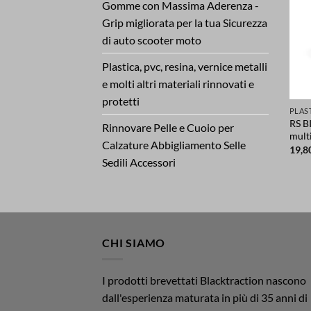
Gomme con Massima Aderenza -
Grip migliorata per la tua Sicurezza
di auto scooter moto
Plastica, pvc, resina, vernice metalli
e molti altri materiali rinnovati e
protetti
RS B
Rinnovare Pelle e Cuoio per
mult
Calzature Abbigliamento Selle
19,8
Sedili Accessori
CHI SIAMO
I prodotti brevettati Blacktraction nascono
dall'esperienza maturata in più di 35 anni di