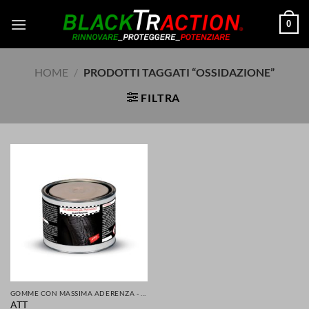
Salta
0
ai
contenuti
HOME
/
PRODOTTI TAGGATI “OSSIDAZIONE”
FILTRA
GOMME CON MASSIMA ADERENZA - GRIP MIGLIORATA PER LA TUA SICUREZZA DI AUTO SCOOTER MOTO
ATT