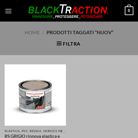
Salta
0
ai
contenuti
HOME
/
PRODOTTI TAGGATI “NUOV”
FILTRA
PLASTICA, PVC, RESINA, VERNICE METALLI E MOLTI ALTRI MATERIALI RINNOVATI E PROTETTI
RS GRIGIO rinnova plastica e