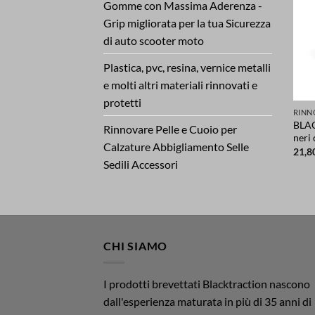
Gomme con Massima Aderenza -
Grip migliorata per la tua Sicurezza
di auto scooter moto
Plastica, pvc, resina, vernice metalli
e molti altri materiali rinnovati e
protetti
BLAC
Rinnovare Pelle e Cuoio per
neri
Calzature Abbigliamento Selle
21,8
Sedili Accessori
CHI SIAMO
I prodotti brevettati Blacktraction nascono
dall'esperienza maturata in più di 35 anni di