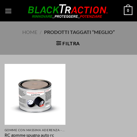
Salta
0
ai
contenuti
HOME
/
PRODOTTI TAGGATI “MEGLIO”
FILTRA
GOMME CON MASSIMA ADERENZA - GRIP MIGLIORATA PER LA TUA SICUREZZA DI AUTO SCOOTER MOTO
RC gomme spugna auto rc