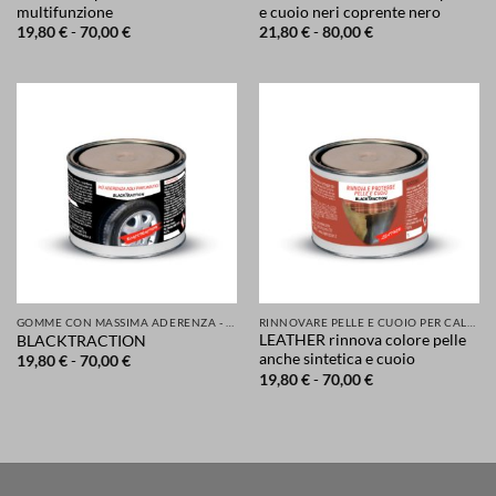
multifunzione
e cuoio neri coprente nero
Fascia
Fascia
19,80
€
-
70,00
€
21,80
€
-
80,00
€
di
di
prezzo:
prezzo:
da
da
19,80 €
21,80 €
a
a
70,00 €
80,00 €
GOMME CON MASSIMA ADERENZA - GRIP MIGLIORATA PER LA TUA SICUREZZA DI AUTO SCOOTER MOTO
RINNOVARE PELLE E CUOIO PER CALZATURE ABBIGLIAMENTO SELLE SEDILI ACCESSORI
LEATHER rinnova colore pelle
BLACKTRACTION
anche sintetica e cuoio
Fascia
19,80
€
-
70,00
€
di
Fascia
19,80
€
-
70,00
€
prezzo:
di
da
prezzo:
19,80 €
da
a
19,80 €
70,00 €
a
70,00 €