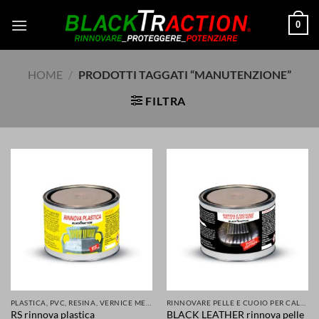
Salta
0
ai
contenuti
HOME
/
PRODOTTI TAGGATI “MANUTENZIONE”
FILTRA
PLASTICA, PVC, RESINA, VERNICE METALLI E MOLTI ALTRI MATERIALI RINNOVATI E PROTETTI
RINNOVARE PELLE E CUOIO PER CALZATURE ABBIGLIAMENTO SELLE SEDILI ACCESSORI
RS rinnova plastica
BLACK LEATHER rinnova pelle