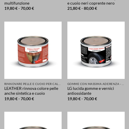
multifunzione
e cuoio neri coprente nero
Fascia
Fascia
19,80
€
-
70,00
€
21,80
€
-
80,00
€
di
di
prezzo:
prezzo:
da
da
19,80 €
21,80 €
a
a
70,00 €
80,00 €
RINNOVARE PELLE E CUOIO PER CALZATURE ABBIGLIAMENTO SELLE SEDILI ACCESSORI
GOMME CON MASSIMA ADERENZA - GRIP MIGLIORATA PER LA TUA SICUREZZA DI AUTO SCOOTER MOTO
LEATHER rinnova colore pelle
LG lucida gomme e vernici
anche sintetica e cuoio
antiossidante
Fascia
Fascia
19,80
€
-
70,00
€
19,80
€
-
70,00
€
di
di
prezzo:
prezzo:
da
da
19,80 €
19,80 €
a
a
70,00 €
70,00 €