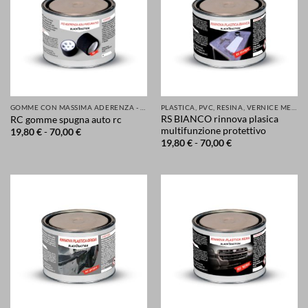
GOMME CON MASSIMA ADERENZA - GRIP MIGLIORATA PER LA TUA SICUREZZA DI AUTO SCOOTER MOTO
PLASTICA, PVC, RESINA, VERNICE METALLI E MOLTI ALTRI MATERIALI RINNOVATI E PROTETTI
RS BIANCO rinnova plasica
RC gomme spugna auto rc
multifunzione protettivo
Fascia
19,80
€
-
70,00
€
di
Fascia
19,80
€
-
70,00
€
prezzo:
di
da
prezzo:
19,80 €
da
a
19,80 €
70,00 €
a
70,00 €