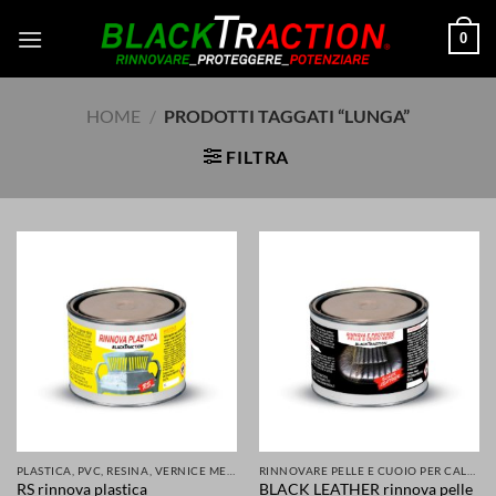
Salta
0
ai
contenuti
HOME
/
PRODOTTI TAGGATI “LUNGA”
FILTRA
PLASTICA, PVC, RESINA, VERNICE METALLI E MOLTI ALTRI MATERIALI RINNOVATI E PROTETTI
RINNOVARE PELLE E CUOIO PER CALZATURE ABBIGLIAMENTO SELLE SEDILI ACCESSORI
RS rinnova plastica
BLACK LEATHER rinnova pelle