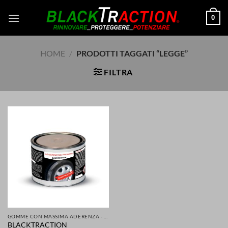
Salta
0
ai
contenuti
HOME
/
PRODOTTI TAGGATI “LEGGE”
FILTRA
GOMME CON MASSIMA ADERENZA - GRIP MIGLIORATA PER LA TUA SICUREZZA DI AUTO SCOOTER MOTO
BLACKTRACTION