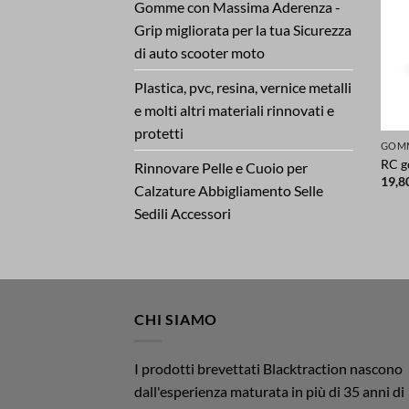
Gomme con Massima Aderenza -
Grip migliorata per la tua Sicurezza
di auto scooter moto
Plastica, pvc, resina, vernice metalli
e molti altri materiali rinnovati e
protetti
RC g
Rinnovare Pelle e Cuoio per
19,8
Calzature Abbigliamento Selle
Sedili Accessori
CHI SIAMO
I prodotti brevettati Blacktraction nascono
dall'esperienza maturata in più di 35 anni di