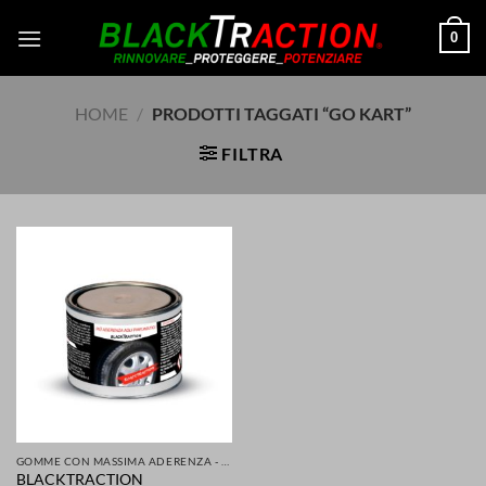
Salta
0
ai
contenuti
HOME
/
PRODOTTI TAGGATI “GO KART”
FILTRA
GOMME CON MASSIMA ADERENZA - GRIP MIGLIORATA PER LA TUA SICUREZZA DI AUTO SCOOTER MOTO
BLACKTRACTION