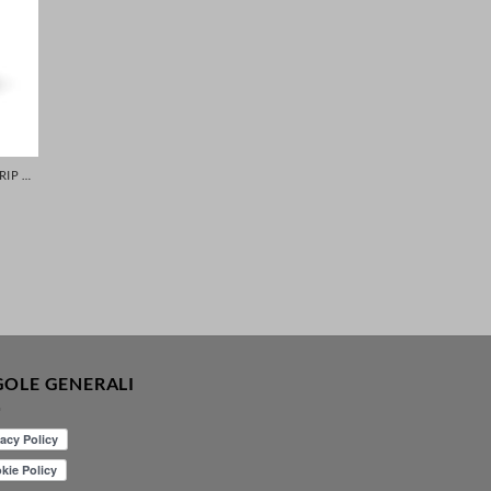
GOMME CON MASSIMA ADERENZA - GRIP MIGLIORATA PER LA TUA SICUREZZA DI AUTO SCOOTER MOTO
GOLE GENERALI