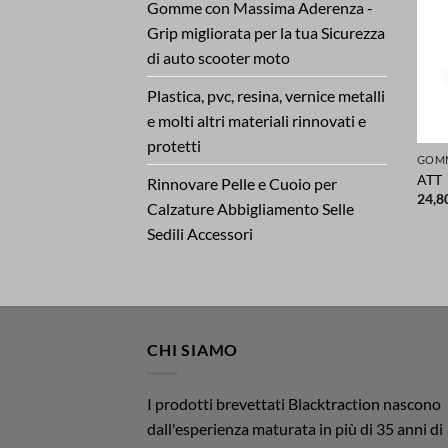
Gomme con Massima Aderenza -
Grip migliorata per la tua Sicurezza
di auto scooter moto
Plastica, pvc, resina, vernice metalli
e molti altri materiali rinnovati e
protetti
ATT
Rinnovare Pelle e Cuoio per
24,8
Calzature Abbigliamento Selle
Sedili Accessori
CHI SIAMO
I prodotti brevettati Blacktraction nascono
dall'esperienza maturata in più di 35 anni di