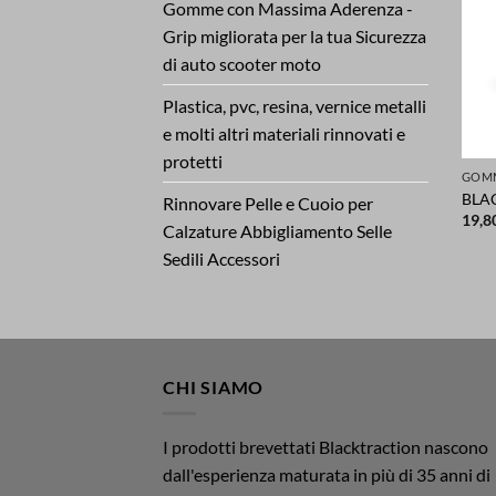
Gomme con Massima Aderenza -
Grip migliorata per la tua Sicurezza
di auto scooter moto
Plastica, pvc, resina, vernice metalli
e molti altri materiali rinnovati e
protetti
BLA
Rinnovare Pelle e Cuoio per
19,8
Calzature Abbigliamento Selle
Sedili Accessori
CHI SIAMO
I prodotti brevettati Blacktraction nascono
dall'esperienza maturata in più di 35 anni di