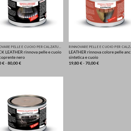
RINNOVARE PELLE E CUOIO PER CALZATURE ABBIGLIAMENTO SELLE SEDILI ACCESSORI
K LEATHER rinnova pelle e cuoio
LEATHER rinnova colore pelle an
 coprente nero
sintetica e cuoio
Fascia
Fascia
0
€
-
80,00
€
19,80
€
-
70,00
€
di
di
prezzo:
prezzo:
da
da
21,80 €
19,80 €
a
a
80,00 €
70,00 €