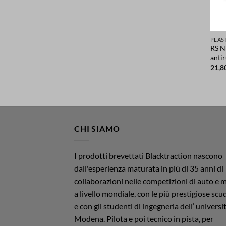
RS N
anti
21,8
CHI SIAMO
I prodotti brevettati Blacktraction nascono
dall'esperienza maturata in più di 35 anni di
collaborazioni nelle competizioni di auto e 
a livello mondiale, con le più prestigiose scu
e con gli studenti di ingegneria dell’ universit
Modena. Pilota e poi tecnico in pista, per