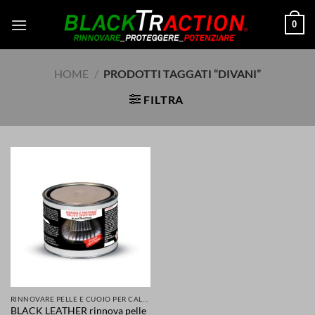
Salta
0
ai
contenuti
HOME
/
PRODOTTI TAGGATI “DIVANI”
FILTRA
RINNOVARE PELLE E CUOIO PER CALZATURE ABBIGLIAMENTO SELLE SEDILI ACCESSORI
BLACK LEATHER rinnova pelle