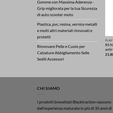
Gomme con Massima Aderenza -
Grip migliorata per la tua Sicurezza
di auto scooter moto
Plastica, pvc, resina, vernice metalli
e molti altri materiali rinnovati e
protetti
RS N
Rinnovare Pelle e Cuoio per
anti
Calzature Abbigliamento Selle
21,8
Sedili Accessori
CHI SIAMO
I prodotti brevettati Blacktraction nascono
dall'esperienza maturata in più di 35 anni di