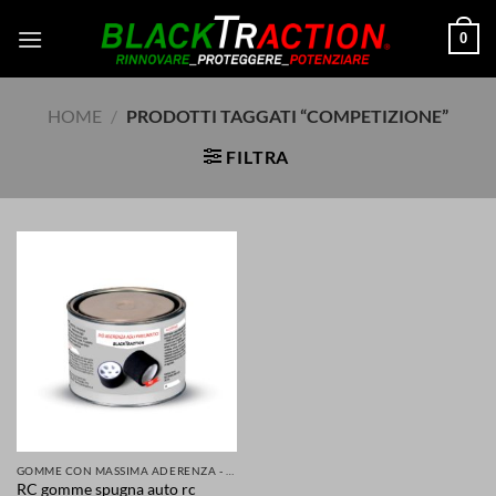
Salta
0
ai
contenuti
HOME
/
PRODOTTI TAGGATI “COMPETIZIONE”
FILTRA
GOMME CON MASSIMA ADERENZA - GRIP MIGLIORATA PER LA TUA SICUREZZA DI AUTO SCOOTER MOTO
RC gomme spugna auto rc