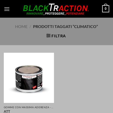
Salta
0
ai
contenuti
HOME
/
PRODOTTI TAGGATI “CLIMATICO”
FILTRA
GOMME CON MASSIMA ADERENZA - GRIP MIGLIORATA PER LA TUA SICUREZZA DI AUTO SCOOTER MOTO
ATT