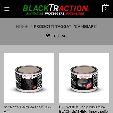
Salta
0
ai
contenuti
HOME
/
PRODOTTI TAGGATI “CAMBIARE”
FILTRA
GOMME CON MASSIMA ADERENZA - GRIP MIGLIORATA PER LA TUA SICUREZZA DI AUTO SCOOTER MOTO
RINNOVARE PELLE E CUOIO PER CALZATURE ABBIGLIAMENTO SELLE SEDILI ACCESSORI
BLACK LEATHER rinnova pelle
ATT