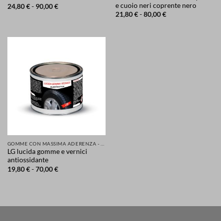
e cuoio neri coprente nero
Fascia
24,80
€
-
90,00
€
di
Fascia
21,80
€
-
80,00
€
prezzo:
di
da
prezzo:
24,80 €
da
a
21,80 €
90,00 €
a
80,00 €
GOMME CON MASSIMA ADERENZA - GRIP MIGLIORATA PER LA TUA SICUREZZA DI AUTO SCOOTER MOTO
LG lucida gomme e vernici
antiossidante
Fascia
19,80
€
-
70,00
€
di
prezzo:
da
19,80 €
a
70,00 €