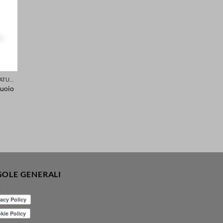
RINNOVARE PELLE E CUOIO PER CALZATURE ABBIGLIAMENTO SELLE SEDILI ACCESSORI
cuoio
GOLE GENERALI