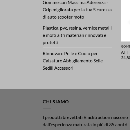
Gomme con Massima Aderenza -
Grip migliorata per la tua Sicurezza
di auto scooter moto
Plastica, pvc, resina, vernice metalli
e molti altri materiali rinnovati e
protetti
ATT
Rinnovare Pelle e Cuoio per
24,8
Calzature Abbigliamento Selle
Sedili Accessori
CHI SIAMO
I prodotti brevettati Blacktraction nascono
dall'esperienza maturata in più di 35 anni di