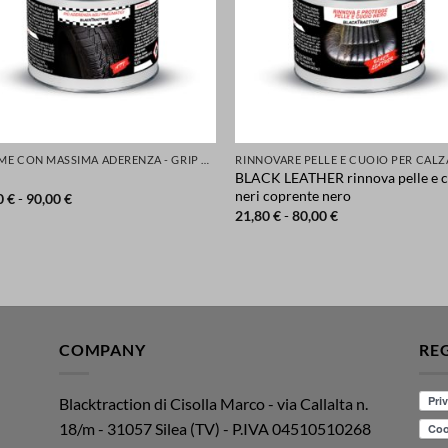
GOMME CON MASSIMA ADERENZA - GRIP MIGLIORATA PER LA TUA SICUREZZA DI AUTO SCOOTER MOTO
BLACK LEATHER rinnova pelle e 
neri coprente nero
Fascia
0
€
-
90,00
€
di
Fascia
21,80
€
-
80,00
€
prezzo:
di
da
prezzo:
24,80 €
da
a
21,80 €
90,00 €
a
80,00 €
COMPANY
RE
Blacktraction di Cisolla Marco - via Callalta n.
18/m - 31057 Silea (TV) - P.IVA 04510510268