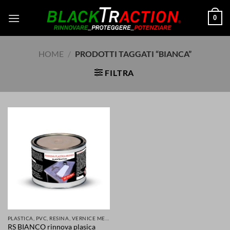
Salta
0
ai
contenuti
HOME
/
PRODOTTI TAGGATI “BIANCA”
FILTRA
PLASTICA, PVC, RESINA, VERNICE METALLI E MOLTI ALTRI MATERIALI RINNOVATI E PROTETTI
RS BIANCO rinnova plasica