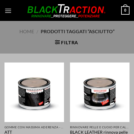
Salta
0
ai
contenuti
HOME
/
PRODOTTI TAGGATI “ASCIUTTO”
FILTRA
GOMME CON MASSIMA ADERENZA - GRIP MIGLIORATA PER LA TUA SICUREZZA DI AUTO SCOOTER MOTO
RINNOVARE PELLE E CUOIO PER CALZATURE ABBIGLIAMENTO SELLE SEDILI ACCESSORI
BLACK LEATHER rinnova pelle
ATT