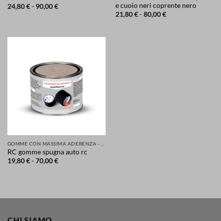
e cuoio neri coprente nero
Fascia
24,80
€
-
90,00
€
di
Fascia
21,80
€
-
80,00
€
prezzo:
di
da
prezzo:
24,80 €
da
a
21,80 €
90,00 €
a
80,00 €
GOMME CON MASSIMA ADERENZA - GRIP MIGLIORATA PER LA TUA SICUREZZA DI AUTO SCOOTER MOTO
RC gomme spugna auto rc
Fascia
19,80
€
-
70,00
€
di
prezzo:
da
19,80 €
a
70,00 €
CHI SIAMO