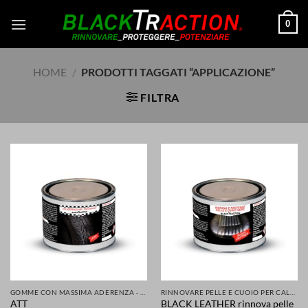
Salta
0
ai
contenuti
HOME
/
PRODOTTI TAGGATI “APPLICAZIONE”
FILTRA
GOMME CON MASSIMA ADERENZA - GRIP MIGLIORATA PER LA TUA SICUREZZA DI AUTO SCOOTER MOTO
RINNOVARE PELLE E CUOIO PER CALZATURE ABBIGLIAMENTO SELLE SEDILI ACCESSORI
BLACK LEATHER rinnova pelle
ATT