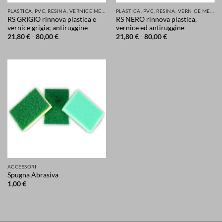
PLASTICA, PVC, RESINA, VERNICE METALLI E MOLTI ALTRI MATERIALI RINNOVATI E PROTETTI
PLASTICA, PVC, RESINA, VERNICE METALLI E MOLTI ALTRI MATERIALI RINNOVATI E PROTETTI
RS GRIGIO rinnova plastica e
RS NERO rinnova plastica,
vernice grigia; antiruggine
vernice ed antiruggine
Fascia
Fascia
21,80
€
-
80,00
€
21,80
€
-
80,00
€
di
di
prezzo:
prezzo:
da
da
21,80 €
21,80 €
a
a
80,00 €
80,00 €
ACCESSORI
Spugna Abrasiva
1,00
€