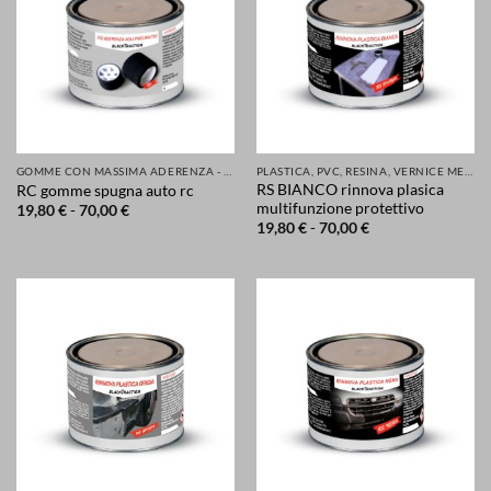
GOMME CON MASSIMA ADERENZA - GRIP MIGLIORATA PER LA TUA SICUREZZA DI AUTO SCOOTER MOTO
PLASTICA, PVC, RESINA, VERNICE METALLI E MOLTI ALTRI MATERIALI RINNOVATI E PROTETTI
RS BIANCO rinnova plasica
RC gomme spugna auto rc
multifunzione protettivo
Fascia
19,80
€
-
70,00
€
di
Fascia
19,80
€
-
70,00
€
prezzo:
di
da
prezzo:
19,80 €
da
a
19,80 €
70,00 €
a
70,00 €