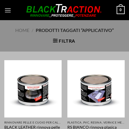
Salta
0
ai
contenuti
HOME
/
PRODOTTI TAGGATI “APPLICATIVO”
FILTRA
RINNOVARE PELLE E CUOIO PER CALZATURE ABBIGLIAMENTO SELLE SEDILI ACCESSORI
PLASTICA, PVC, RESINA, VERNICE METALLI E MOLTI ALTRI MATERIALI RINNOVATI E PROTETTI
BLACK LEATHER rinnova pelle
RS BIANCO rinnova plasica