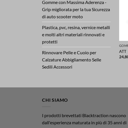
Gomme con Massima Aderenza -
Grip migliorata per la tua Sicurezza
di auto scooter moto
Plastica, pvc, resina, vernice metalli
e molti altri materiali rinnovati e
protetti
ATT
Rinnovare Pelle e Cuoio per
24,8
Calzature Abbigliamento Selle
Sedili Accessori
CHI SIAMO
I prodotti brevettati Blacktraction nascono
dall'esperienza maturata in più di 35 anni di