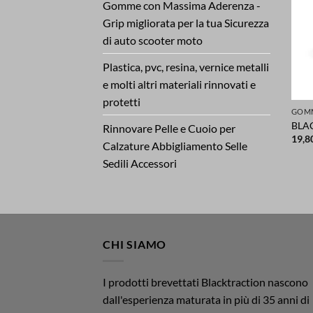
Gomme con Massima Aderenza -
Grip migliorata per la tua Sicurezza
di auto scooter moto
Plastica, pvc, resina, vernice metalli
e molti altri materiali rinnovati e
protetti
BLA
Rinnovare Pelle e Cuoio per
19,8
Calzature Abbigliamento Selle
Sedili Accessori
CHI SIAMO
I prodotti brevettati Blacktraction nascono
dall'esperienza maturata in più di 35 anni di