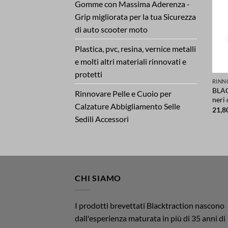
Gomme con Massima Aderenza -
Grip migliorata per la tua Sicurezza
di auto scooter moto
Plastica, pvc, resina, vernice metalli
e molti altri materiali rinnovati e
protetti
BLAC
Rinnovare Pelle e Cuoio per
neri
Calzature Abbigliamento Selle
21,8
Sedili Accessori
CHI SIAMO
I prodotti brevettati Blacktraction nascono
dall'esperienza maturata in più di 35 anni di