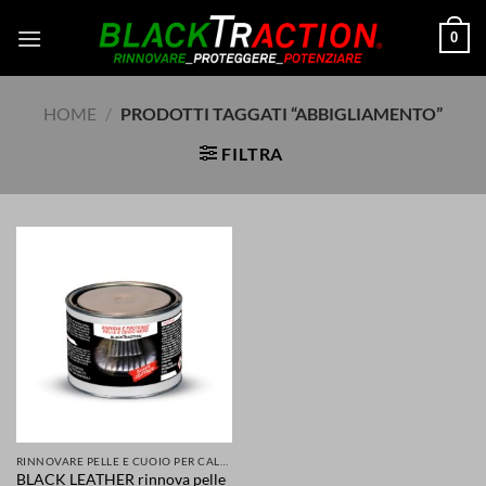
Salta
0
ai
contenuti
HOME
/
PRODOTTI TAGGATI “ABBIGLIAMENTO”
FILTRA
RINNOVARE PELLE E CUOIO PER CALZATURE ABBIGLIAMENTO SELLE SEDILI ACCESSORI
BLACK LEATHER rinnova pelle